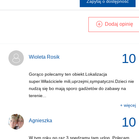
Zapytaj o dostępność
Dodaj opinię
10
Wioleta Rosik
Gorąco polecamy ten obiekt.Lokalizacja
super.Właściciele mili,uprzejmi,sympatyczni.Dzieci nie
nudzą się bo mają sporo gadżetów do zabawy na
terenie...
+ więcej
10
Agnieszka
W tym roku po raz 3 spędzamy tam urlop. Polecam .