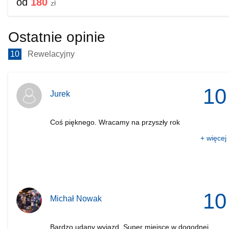
od
180
zł
Ostatnie opinie
10
Rewelacyjny
10
Jurek
Coś pięknego. Wracamy na przyszły rok
+ więcej
10
Michał Nowak
Bardzo udany wyjazd. Super miejsce w dogodnej