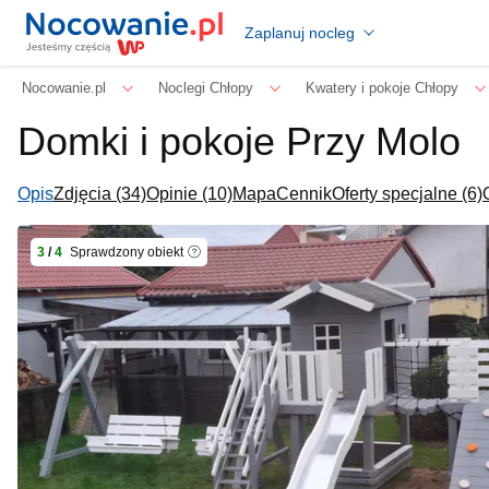
Zaplanuj nocleg
Nocowanie.pl
Noclegi Chłopy
Kwatery i pokoje Chłopy
Domki i pokoje Przy Molo
Opis
Zdjęcia (34)
Opinie (10)
Mapa
Cennik
Oferty specjalne (6)
3
/
4
Sprawdzony obiekt